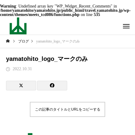
Warning
: Undefined array key "WP_Widget_Recent_Comments" in
/home/yamatohito/yamatohito.jp/public_html/travel.yamatohito.jp/wp-
content/themes/meets_tcd086/functions.php
on line
535
ブログ
yamatohito_logo_マークのみ
yamatohito_logo_マークのみ
2022.10.31
この記事のタイトルとURLをコピーする