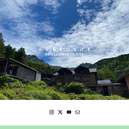
山 と 里 を つ な げ る
YAMATOHITO TRAVEL