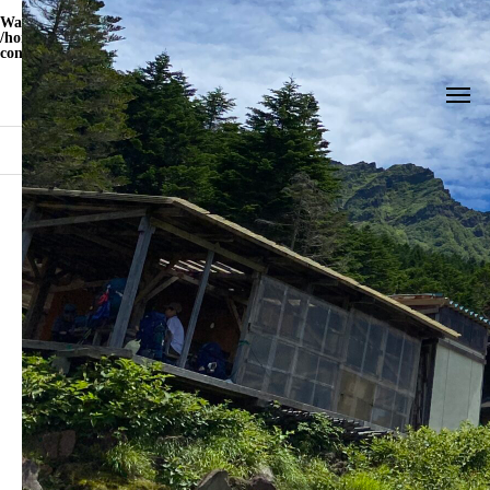
Warning
: Undefined array key "WP_Widget_Recent_Comments" in
/home/yamatohito/yamatohito.jp/public_html/travel.yamatohito.jp/wp-
content/themes/meets_tcd086/functions.php
on line
535
ブログ
IMG_0575
IMG_0575
2024.05.30
この記事のタイトルとURLをコピーする