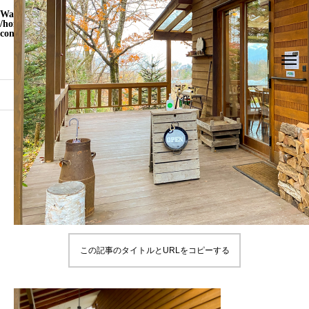
Warning
: Undefined array key "WP_Widget_Recent_Comments" in
/home/yamatohito/yamatohito.jp/public_html/travel.yamatohito.jp/wp-
content/themes/meets_tcd086/functions.php
on line
535
ブログ
IMG_0973-2
IMG_0973-2
2022.04.05
この記事のタイトルとURLをコピーする