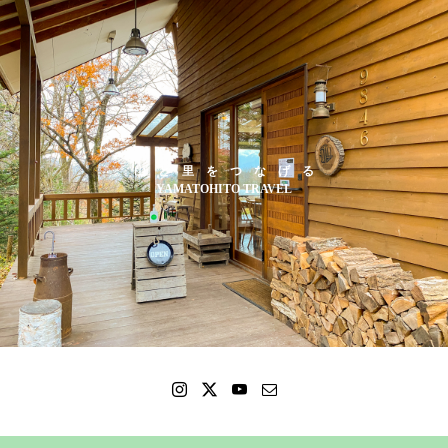
山 と 里 を つ な げ る
YAMATOHITO TRAVEL