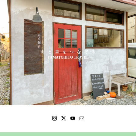
山 と 里 を つ な げ る
YAMATOHITO TRAVEL