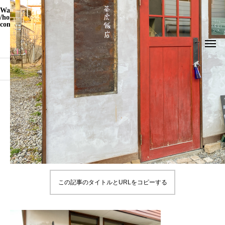
Warning
: Undefined array key "WP_Widget_Recent_Comments" in
/home/yamatohito/yamatohito.jp/public_html/travel.yamatohito.jp/wp-
content/themes/meets_tcd086/functions.php
on line
535
ブログ
IMG_1027
IMG_1027
2022.04.05
この記事のタイトルとURLをコピーする