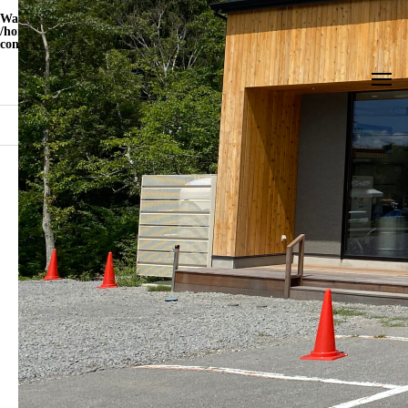
Warning
: Undefined array key "WP_Widget_Recent_Comments" in
/home/yamatohito/yamatohito.jp/public_html/travel.yamatohito.jp/wp-
content/themes/meets_tcd086/functions.php
on line
535
ブログ
IMG_2765
IMG_2765
2024.02.21
この記事のタイトルとURLをコピーする