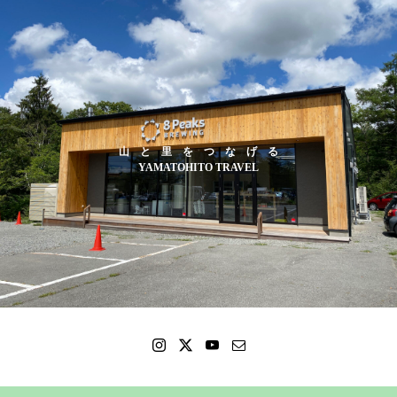
山 と 里 を つ な げ る
YAMATOHITO TRAVEL