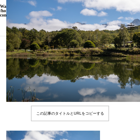
Warning
: Undefined array key "WP_Widget_Recent_Comments" in
/home/yamatohito/yamatohito.jp/public_html/travel.yamatohito.jp/wp-
content/themes/meets_tcd086/functions.php
on line
535
ブログ
L1001122
L1001122
2022.04.03
この記事のタイトルとURLをコピーする