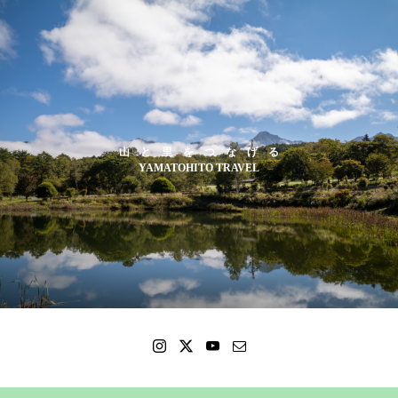
山 と 里 を つ な げ る
YAMATOHITO TRAVEL