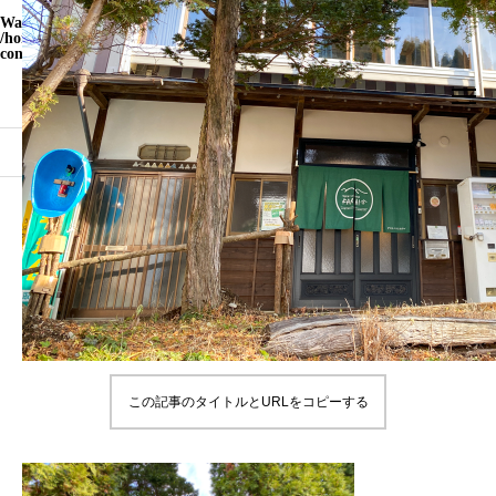
Warning
: Undefined array key "WP_Widget_Recent_Comments" in
/home/yamatohito/yamatohito.jp/public_html/travel.yamatohito.jp/wp-
content/themes/meets_tcd086/functions.php
on line
535
ブログ
IMG_1021
IMG_1021
2022.04.05
この記事のタイトルとURLをコピーする